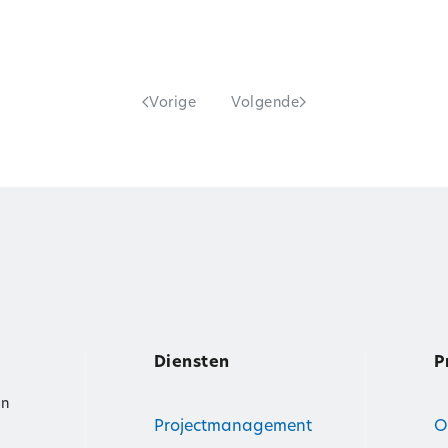
Vorige
Volgende
Diensten
P
an
Projectmanagement
O