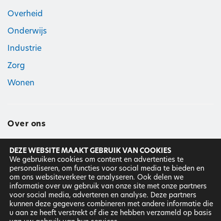
Overheid
Onderwijs
Industrie
Zorg
Wonen
Over ons
DEZE WEBSITE MAAKT GEBRUIK VAN COOKIES
Hier geloven wij in
We gebruiken cookies om content en advertenties te
personaliseren, om functies voor social media te bieden en
Ons team
om ons websiteverkeer te analyseren. Ook delen we
informatie over uw gebruik van onze site met onze partners
Werken bij
voor social media, adverteren en analyse. Deze partners
kunnen deze gegevens combineren met andere informatie die
u aan ze heeft verstrekt of die ze hebben verzameld op basis
DNR
|
Disclaimer
|
Privacyverklaring ©
2025
Van Kessel &