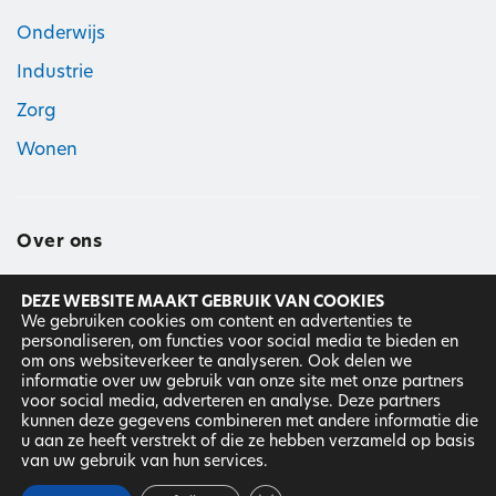
Onderwijs
Industrie
Zorg
Wonen
Over ons
DEZE WEBSITE MAAKT GEBRUIK VAN COOKIES
Hier geloven wij in
We gebruiken cookies om content en advertenties te
personaliseren, om functies voor social media te bieden en
Ons team
om ons websiteverkeer te analyseren. Ook delen we
informatie over uw gebruik van onze site met onze partners
Werken bij
voor social media, adverteren en analyse. Deze partners
kunnen deze gegevens combineren met andere informatie die
u aan ze heeft verstrekt of die ze hebben verzameld op basis
DNR
|
Disclaimer
|
Privacyverklaring ©
2025
Van Kessel &
van uw gebruik van hun services.
Janssen. Alle rechten behouden.
Website: Dix Design