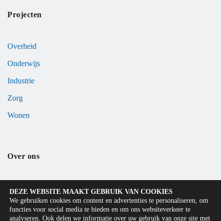
Projecten
Overheid
Onderwijs
Industrie
Zorg
Wonen
Over ons
Hier geloven wij in
DEZE WEBSITE MAAKT GEBRUIK VAN COOKIES
We gebruiken cookies om content en advertenties te personaliseren, om
Ons team
functies voor social media te bieden en om ons websiteverkeer te
analyseren. Ook delen we informatie over uw gebruik van onze site met