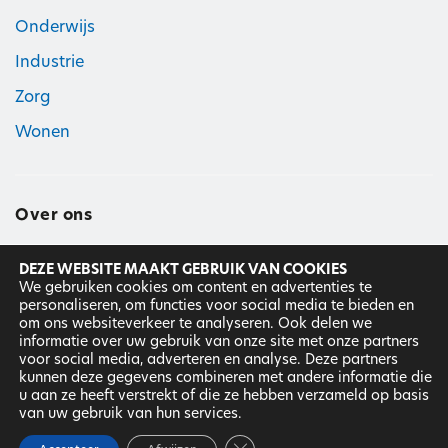
Onderwijs
Industrie
Zorg
Wonen
Over ons
DEZE WEBSITE MAAKT GEBRUIK VAN COOKIES
Hier geloven wij in
We gebruiken cookies om content en advertenties te
personaliseren, om functies voor social media te bieden en
Ons team
om ons websiteverkeer te analyseren. Ook delen we
informatie over uw gebruik van onze site met onze partners
Werken bij
voor social media, adverteren en analyse. Deze partners
kunnen deze gegevens combineren met andere informatie die
u aan ze heeft verstrekt of die ze hebben verzameld op basis
DNR
|
Disclaimer
|
Privacyverklaring ©
2025
Van Kessel &
van uw gebruik van hun services.
Janssen. Alle rechten behouden.
Website: Dix Design
Sluit AVG/GDPR cookie banner