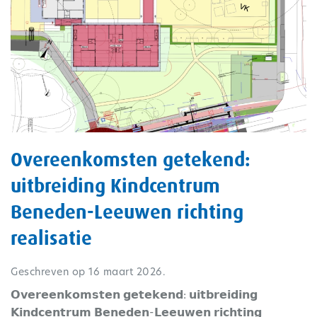
Overeenkomsten getekend:
uitbreiding Kindcentrum
Beneden-Leeuwen richting
realisatie
Geschreven op
16 maart 2026
.
𝗢𝘃𝗲𝗿𝗲𝗲𝗻𝗸𝗼𝗺𝘀𝘁𝗲𝗻 𝗴𝗲𝘁𝗲𝗸𝗲𝗻𝗱: 𝘂𝗶𝘁𝗯𝗿𝗲𝗶𝗱𝗶𝗻𝗴
𝗞𝗶𝗻𝗱𝗰𝗲𝗻𝘁𝗿𝘂𝗺 𝗕𝗲𝗻𝗲𝗱𝗲𝗻-𝗟𝗲𝗲𝘂𝘄𝗲𝗻 𝗿𝗶𝗰𝗵𝘁𝗶𝗻𝗴